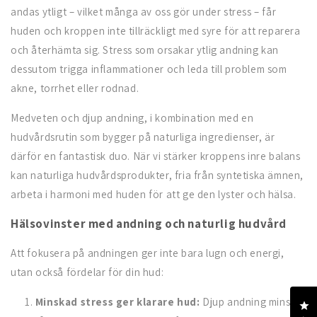
andas ytligt – vilket många av oss gör under stress – får
huden och kroppen inte tillräckligt med syre för att reparera
och återhämta sig. Stress som orsakar ytlig andning kan
dessutom trigga inflammationer och leda till problem som
akne, torrhet eller rodnad.
Medveten och djup andning, i kombination med en
hudvårdsrutin som bygger på naturliga ingredienser, är
därför en fantastisk duo. När vi stärker kroppens inre balans
kan naturliga hudvårdsprodukter, fria från syntetiska ämnen,
arbeta i harmoni med huden för att ge den lyster och hälsa.
Hälsovinster med andning och naturlig hudvård
Att fokusera på andningen ger inte bara lugn och energi,
utan också fördelar för din hud:
Minskad stress ger klarare hud:
Djup andning minskar
Kl