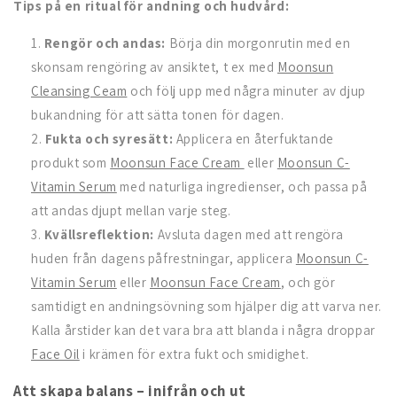
Tips på en ritual för andning och hudvård:
Rengör och andas:
Börja din morgonrutin med en
skonsam rengöring av ansiktet, t ex med
Moonsun
Cleansing Ceam
och följ upp med några minuter av djup
bukandning för att sätta tonen för dagen.
Fukta och syresätt:
Applicera en återfuktande
produkt som
Moonsun Face Cream
eller
Moonsun C-
Vitamin Serum
med naturliga ingredienser, och passa på
att andas djupt mellan varje steg.
Kvällsreflektion:
Avsluta dagen med att rengöra
huden från dagens påfrestningar, applicera
Moonsun C-
Vitamin Serum
eller
Moonsun Face Cream
, och gör
samtidigt en andningsövning som hjälper dig att varva ner.
Kalla årstider kan det vara bra att blanda i några droppar
Face Oil
i krämen för extra fukt och smidighet.
Att skapa balans – inifrån och ut