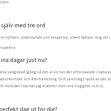
alans.
g själv med tre ord
om nyfiken, inkännande och empatisk, vilket hjälper mig att r
erspektiv.
 dina dagar just nu?
alla skogsbad igång så det är en hel del utforskande i nature
naturkontakt och återhämtning. Och samtidigt njuta av det 
ellt med det coachar jag klienter mot inre trygghet och ro.
 perfekt dag ut för dig?