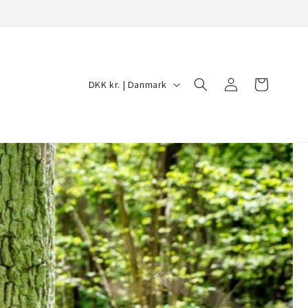
Log
L
Indkøbskurv
DKK kr. | Danmark
ind
a
n
d
/
o
m
r
å
d
e