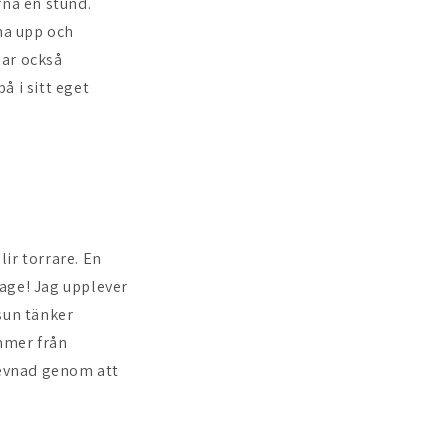
rna en stund.
nna upp och
nar också
å i sitt eget
lir torrare. En
sage! Jag upplever
sun tänker
ommer från
rlevnad genom att