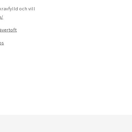
avfylld och vill
o/
ävertoft
os