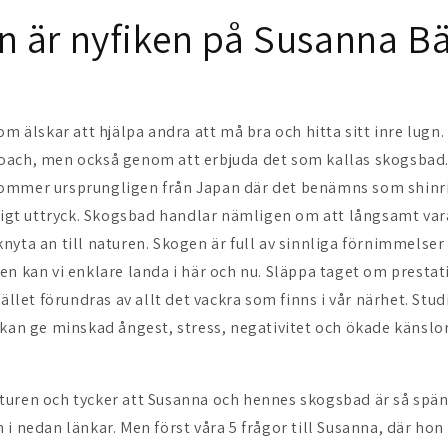
 är nyfiken på Susanna Bä
om älskar att hjälpa andra att må bra och hitta sitt inre lugn
oach, men också genom att erbjuda det som kallas skogsbad.
mmer ursprungligen från Japan där det benämns som shinri
dligt uttryck. Skogsbad handlar nämligen om att långsamt var
yta an till naturen. Skogen är full av sinnliga förnimmelser 
n kan vi enklare landa i här och nu. Släppa taget om prestati
tället förundras av allt det vackra som finns i vår närhet. Stu
 kan ge minskad ångest, stress, negativitet och ökade känslor
turen och tycker att Susanna och hennes skogsbad är så spä
i nedan länkar. Men först våra 5 frågor till Susanna, där hon 