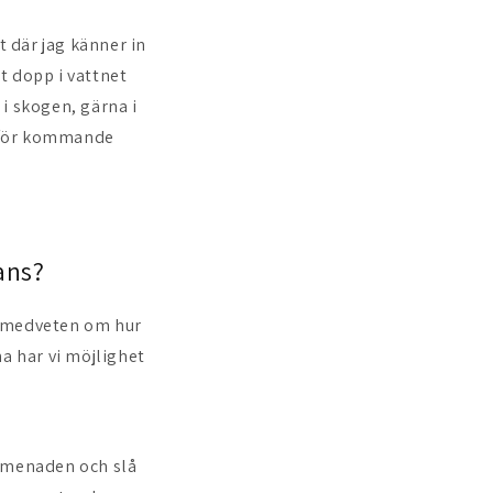
 där jag känner in
tt dopp i vattnet
i skogen, gärna i
a för kommande
ans?
li medveten om hur
na har vi möjlighet
promenaden och slå