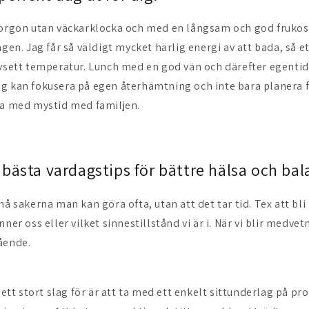
morgon utan väckarklocka och med en långsam och god frukost
agen. Jag får så väldigt mycket härlig energi av att bada, så e
avsett temperatur. Lunch med en god vän och därefter egentid 
ag kan fokusera på egen återhämtning och inte bara planer
na med mystid med familjen.
t bästa vardagstips för bättre hälsa och bal
må sakerna man kan göra ofta, utan att det tar tid. Tex att b
nner oss eller vilket sinnestillstånd vi är i. När vi blir medvet
ående.
å ett stort slag för är att ta med ett enkelt sittunderlag på 