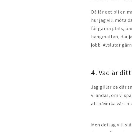
Då får det bli en 
hur jag vill möta d
får gärna plats, o
hängmattan, där j
jobb. Avslutar gär
4. Vad är dit
Jag gillar de där s
vi andas, om vi spä
att påverka vårt m
Men det jag vill sl