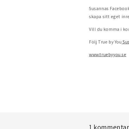
Susannas Facebookg
skapa sitt eget inr
Vill du komma i k
Följ
True by You
Su
www.truebyyou.se
1 kommenta