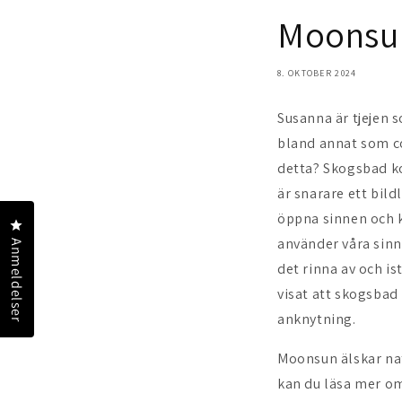
Moonsun
8. OKTOBER 2024
Susanna är tjejen s
bland annat som c
detta?
Skogsbad ko
är snarare ett bil
öppna sinnen och kn
Klik for at åbne anmeldelsesdialogboksen
använder våra sinne
Anmeldelser
det rinna av och is
visat att skogsbad
anknytning.
Moonsun älskar na
kan du läsa mer om 