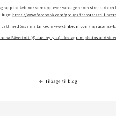
rupp för kvinnor som upplever vardagen som stressad och kr
e lugn:
https://www.facebook.com/groups/franstresstillinrer
ontakt med Susanna LinkedIn
www.linkedin.com/in/susanna-b
sanna Bävertoft (@true_by_you) • Instagram photos and vide
Tilbage til blog
r