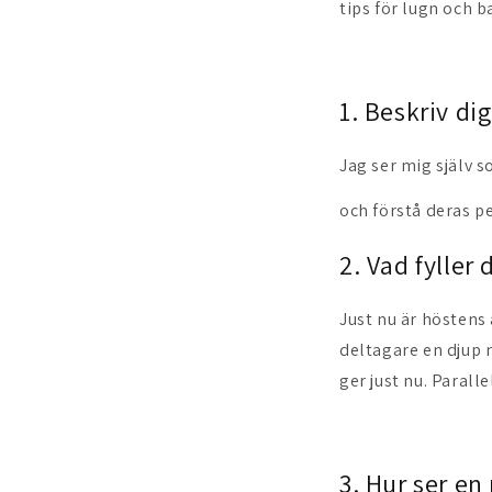
tips för lugn och b
1. Beskriv di
Jag ser mig själv s
och förstå deras p
2. Vad fyller
Just nu är höstens 
deltagare en djup 
ger just nu. Parall
3. Hur ser en