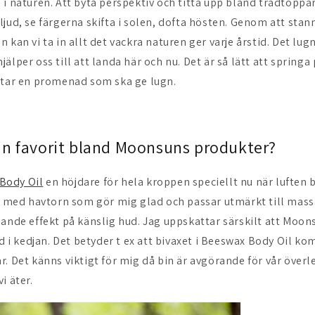
 i naturen. Att byta perspektiv och titta upp bland trädtoppa
ljud, se färgerna skifta i solen, dofta hösten. Genom att sta
 kan vi ta in allt det vackra naturen ger varje årstid. Det lug
älper oss till att landa här och nu. Det är så lätt att springa p
 tar en promenad som ska ge lugn.
din favorit bland Moonsuns produkter?
Body Oil
en höjdare för hela kroppen speciellt nu när luften b
ft med havtorn som gör mig glad och passar utmärkt till mas
nande effekt på känslig hud. Jag uppskattar särskilt att Moon
ed i kedjan. Det betyder t ex att bivaxet i Beeswax Body Oil k
r. Det känns viktigt för mig då bin är avgörande för vår öve
i äter.