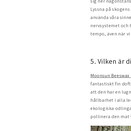
sig ner någonstans
Lyssna på skogens 
använda våra sinnen
nervsystemet och hj
tempo, även när vi
5. Vilken är 
Moonsun Beeswax 
fantastiskt fin do
att den har en lug
hållbarhet i alla l
ekologiska odlinga
pollinera den mat v