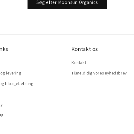
Søg efter Moonsun Organics
inks
Kontakt os
Kontakt
og levering
Tilmeld dig vores nyhedsbrev
og tilbagebetaling
cy
ug