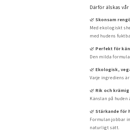
Därför älskas vå
🌿
Skonsam reng
Med ekologiskt she
med hudens fuktba
🌿
Perfekt för kän
Den milda formulan
🌿
Ekologisk, vega
Varje ingrediens ä
🌿
Rik och krämig
Känslan på huden ä
🌿
Stärkande för 
Formulan jobbar i
naturligt sätt.