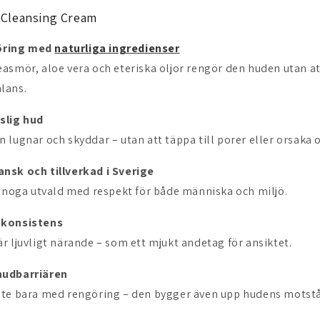
r Cleansing Cream
öring med
naturliga ingredienser
asmör, aloe vera och eteriska oljor rengör den huden utan 
lans.
slig hud
 lugnar och skyddar – utan att täppa till porer eller orsaka 
nsk och tillverkad i Sverige
r noga utvald med respekt för både människa och miljö.
 konsistens
r ljuvligt närande – som ett mjukt andetag för ansiktet.
hudbarriären
nte bara med rengöring – den bygger även upp hudens motstå