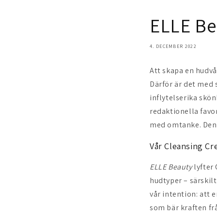
ELLE Be
4. DECEMBER 2022
Att skapa en hudvå
Därför är det med s
inflytelserika sk
redaktionella favo
med omtanke. Den ä
Vår Cleansing Cr
ELLE Beauty
lyfter
hudtyper – särskilt
vår intention: att
som bär kraften f