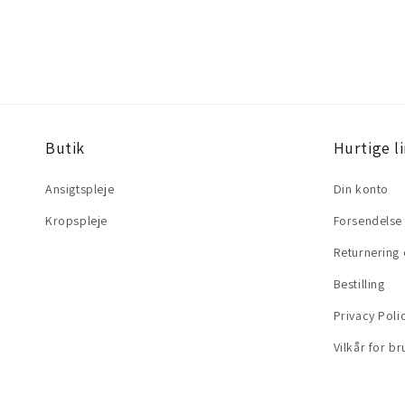
Butik
Hurtige l
Ansigtspleje
Din konto
Kropspleje
Forsendelse 
Returnering 
Bestilling
Privacy Poli
Vilkår for br