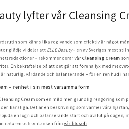
auty lyfter vår Cleansing 
rdsrutin som känns lika rogivande som effektiv är något mång
tor glädje vi delar att
ELLE Beauty
– en av Sveriges mest sti
önhetsredaktioner – rekommenderar vår
Cleansing Cream
som 
riter. En bekräftelse på att det går att förena lyx med medvet
r naturlig, vårdande och balanserande – för en ren hud i h
eam – renhet i sin mest varsamma form
 Cleansing Cream som en mild men grundlig rengöring som pa
 den känsliga. Det är en beskrivning som värmer våra hjärtan, 
 erbjuda en lugn och balanserande start och avslut på dagen,
rån naturen och omtanken från
vår filosofi
.