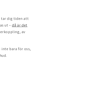
tar dig tiden att
as ut –
då är det
terkoppling, av
inte bara för oss,
 hud.