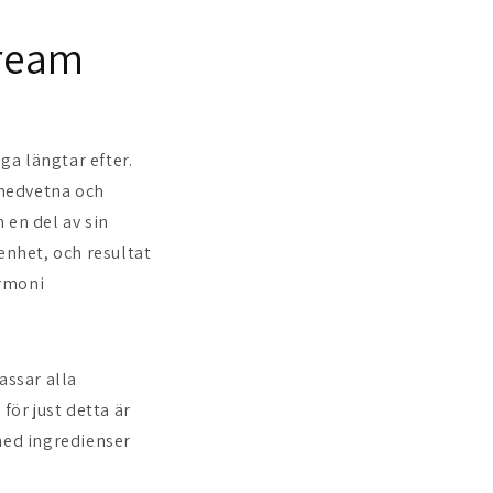
Cream
a längtar efter.
lmedvetna och
en del av sin
enhet, och resultat
armoni
ssar alla
för just detta är
 med ingredienser