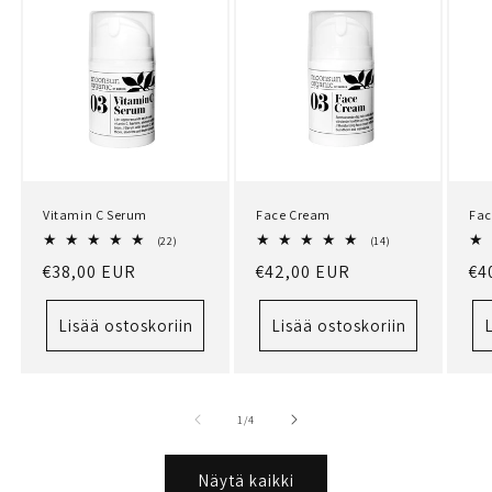
Face Cream
Fac
Vitamin C Serum
14
22
(14)
(22)
arvosteluja
arvosteluja
Normaalihinta
€42,00 EUR
No
€4
Normaalihinta
€38,00 EUR
yhteensä
yhteensä
Lisää ostoskoriin
Lisää ostoskoriin
L
/
1
/
4
Näytä kaikki