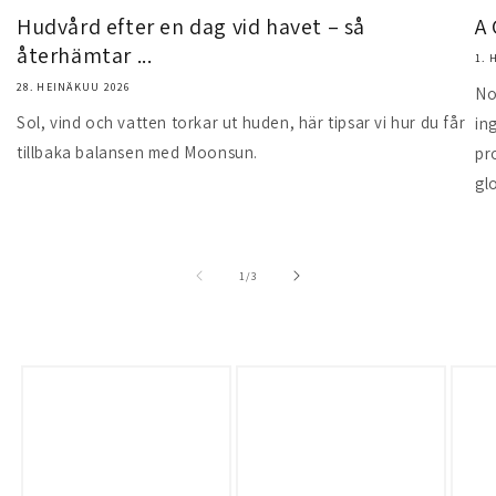
Hudvård efter en dag vid havet – så
A 
återhämtar ...
1. 
28. HEINÄKUU 2026
No
Sol, vind och vatten torkar ut huden, här tipsar vi hur du får
in
tillbaka balansen med Moonsun.
pr
gl
/
1
/
3