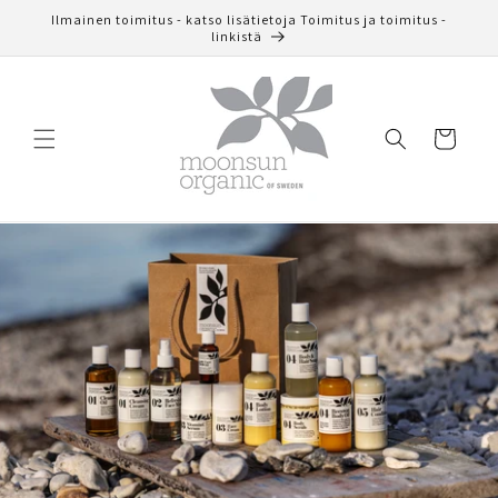
Ohita ja
Ilmainen toimitus - katso lisätietoja Toimitus ja toimitus -
siirry
linkistä
sisältöön
Ostoskori