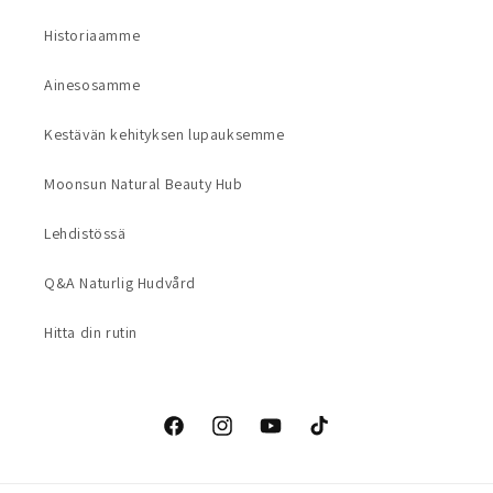
Historiaamme
Ainesosamme
Kestävän kehityksen lupauksemme
Moonsun Natural Beauty Hub
Lehdistössä
Q&A Naturlig Hudvård
Hitta din rutin
Facebook
Instagram
YouTube
TikTok