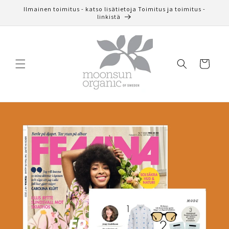
Ohita ja
Ilmainen toimitus - katso lisätietoja Toimitus ja toimitus -
siirry
linkistä
sisältöön
Ostoskori