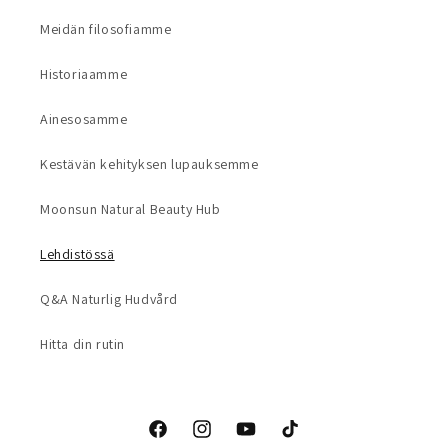
Meidän filosofiamme
Historiaamme
Ainesosamme
Kestävän kehityksen lupauksemme
Moonsun Natural Beauty Hub
Lehdistössä
Q&A Naturlig Hudvård
Hitta din rutin
Facebook
Instagram
YouTube
TikTok