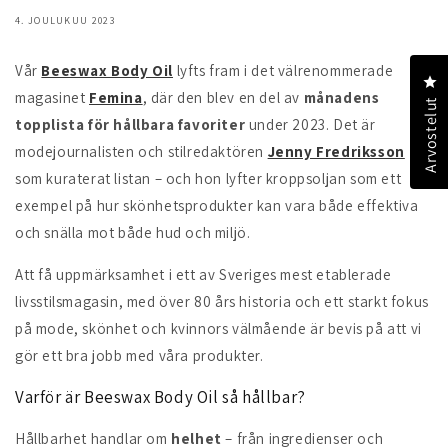
4. JOULUKUU 2023
Vår
Beeswax Body Oil
lyfts fram i det välrenommerade
Kl
magasinet
Femina
, där den blev en del av
månadens
Arvostelut
topplista för hållbara favoriter
under 2023. Det är
modejournalisten och stilredaktören
Jenny Fredriksson
som kuraterat listan – och hon lyfter kroppsoljan som ett
exempel på hur skönhetsprodukter kan vara både effektiva
och snälla mot både hud och miljö.
Att få uppmärksamhet i ett av Sveriges mest etablerade
livsstilsmagasin, med över 80 års historia och ett starkt fokus
på mode, skönhet och kvinnors välmående är bevis på att vi
gör ett bra jobb med våra produkter.
Varför är Beeswax Body Oil så hållbar?
Hållbarhet handlar om
helhet
– från ingredienser och