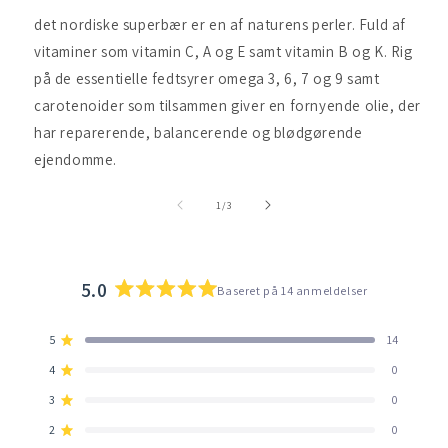
det nordiske superbær er en af ​​naturens perler. Fuld af
vitaminer som vitamin C, A og E samt vitamin B og K. Rig
på de essentielle fedtsyrer omega 3, 6, 7 og 9 samt
carotenoider som tilsammen giver en fornyende olie, der
har reparerende, balancerende og blødgørende
ejendomme.
af
1
/
3
5.0
Baseret på 14 anmeldelser
Vurderet
5.0
5
14
ud
Vurderet ud af 5 stjerner
af
4
0
Vurderet ud af 5 stjerner
5
3
0
stjerner
Vurderet ud af 5 stjerner
I
I
I
I
I
alt
alt
alt
alt
alt
2
0
5
4
3
2
1
Vurderet ud af 5 stjerner