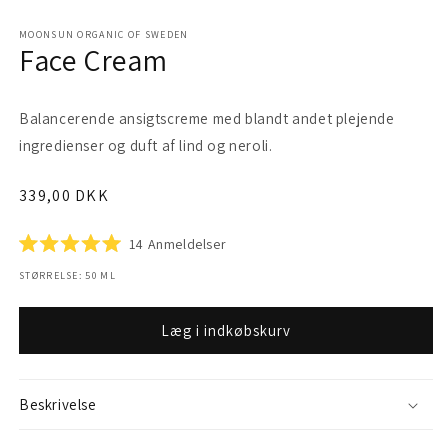
i
i
modus
m
MOONSUN ORGANIC OF SWEDEN
Face Cream
Balancerende ansigtscreme med blandt andet plejende
ingredienser og duft af lind og neroli.
Normalpris
339,00 DKK
Klik
14
Anmeldelser
Vurderet
for
5.0
STØRRELSE: 50 ML
at
ud
af
gå
5
til
stjerner
Læg i indkøbskurv
anmeldelser
Beskrivelse