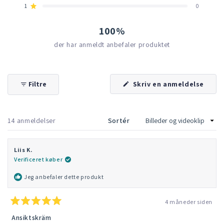
stjerneanmeldelser:
stjerneanmeldelser:
stjerneanmeldelser:
stjerneanmeldelser:
stjerneanmeldelser:
1
0
14
0
0
0
0
Vurderet ud af 5 stjerner
100%
der har anmeldt anbefaler produktet
(Åbne
Filtre
Skriv en anmeldelse
i
et
nyt
vindu
Indlæser...
14 anmeldelser
Sortér
Liis K.
Verificeret køber
Jeg anbefaler dette produkt
4 måneder siden
Vurderet
5
Ansiktskräm
ud