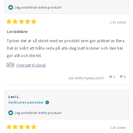
hjælpsom.
ikke
hjælp
Jeg anbefaler dette produkt
1 år siden
Vurderet
5
Livräddare
ud
af
Tycker det är så skönt med en produkt som gör jobbet av flera.
5
stjerner
Det är svårt att hålla reda på alla dag/natt krämer och den här
gör allt och lite till.
Oversæt til dansk
Ja,
Nej,
1
0
Var dette hjælpsomt?
denne
vedkomme
denn
folk
anmeldelse
stemte
anmel
stem
fra
'ja'
fra
'nej'
Tova
Tova
Levi L.
N.
N.
Verificeret anmelder
var
var
hjælpsom.
ikke
hjælp
Jeg anbefaler dette produkt
1 år siden
Vurderet