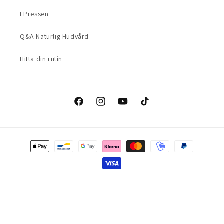
I Pressen
Q&A Naturlig Hudvård
Hitta din rutin
Facebook
Instagram
YouTube
TikTok
Betalingsmetoder
© 2026,
Moonsun Organic of Sweden
Drevet af Shopify
Refusionspolitik
Politik om beskyttelse af persondata
Servicevilkår
Leveringspolitik
Kontaktinformation