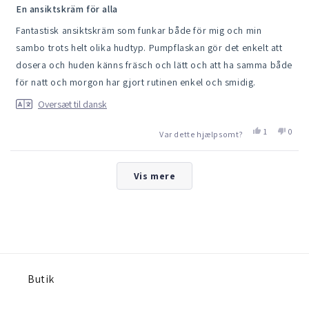
5
En ansiktskräm för alla
ud
af
Fantastisk ansiktskräm som funkar både för mig och min
5
stjerner
sambo trots helt olika hudtyp. Pumpflaskan gör det enkelt att
dosera och huden känns fräsch och lätt och att ha samma både
för natt och morgon har gjort rutinen enkel och smidig.
Oversæt til dansk
Ja,
Nej,
1
0
Var dette hjælpsomt?
denne
vedkomme
denn
folk
anmeldelse
stemte
anmel
stem
fra
'ja'
fra
'nej'
Indlæser...
Levi
Levi
Vis mere
L.
L.
var
var
hjælpsom.
ikke
hjælp
Butik