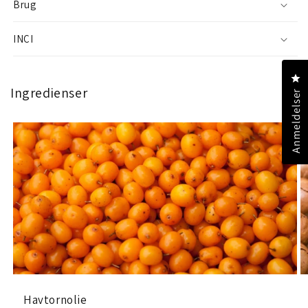
Brug
INCI
Kl
Ingredienser
Anmeldelser
Havtornolie