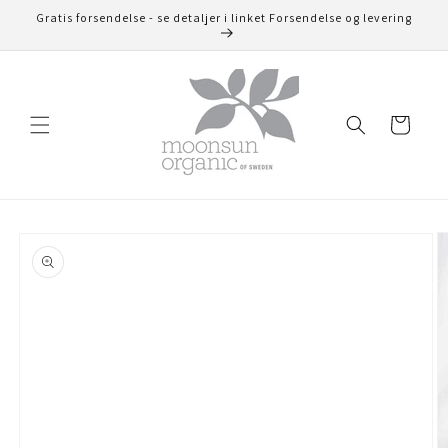
Gå til
Gratis forsendelse - se detaljer i linket Forsendelse og levering
indhold
Indkøbskurv
å til
roduktoplysninger