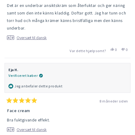
af
Det är en underbar ansiktskräm som återfuktar och ger näring
5
stjerner
samt som den inte känns kladdig. Doftar gott. Jag har tunn och
torr hud och många krämer känns bristfälliga men den känns
underbar.
Oversæt til dansk
Ja,
Nej,
0
0
Var dette hjælpsomt?
denne
folk
denn
folk
anmeldelse
stemte
anmel
stem
fra
'ja'
fra
'nej'
Liis
Liis
Eja H.
K.
K.
Verificeret køber
var
var
hjælpsom.
ikke
hjælp
Jeg anbefaler dette produkt
8 måneder siden
Vurderet
5
Face cream
ud
af
Bra fuktgivande effekt.
5
stjerner
Oversæt til dansk