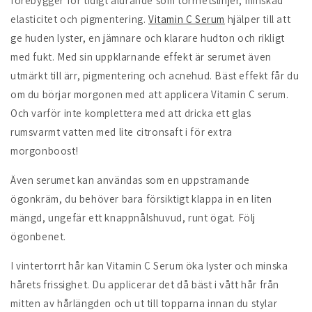
förebygger för tidigt åldrande som torrhetslinjer, minskad
elasticitet och pigmentering.
Vitamin C Serum
hjälper till att
ge huden lyster, en jämnare och klarare hudton och rikligt
med fukt.
Med sin uppklarnande effekt är serumet även
utmärkt till ärr, pigmentering och acnehud. Bäst effekt får du
om du börjar morgonen med att applicera Vitamin C serum.
Och varför inte komplettera med att dricka ett glas
rumsvarmt vatten med lite citronsaft i för extra
morgonboost!
Även serumet kan användas som en uppstramande
ögonkräm, du behöver bara försiktigt klappa in en liten
mängd, ungefär ett knappnålshuvud, runt ögat. Följ
ögonbenet.
I vintertorrt hår kan Vitamin C Serum öka lyster och minska
hårets frissighet. Du applicerar det då bäst i vått hår från
mitten av hårlängden och ut till topparna innan du stylar