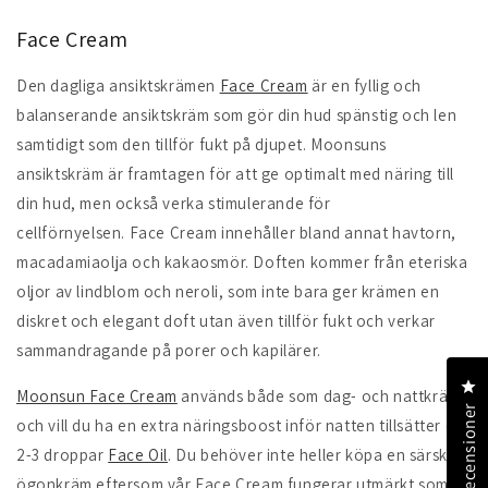
Face Cream
Den dagliga ansiktskrämen
Face Cream
är en fyllig och
balanserande ansiktskräm som gör din hud spänstig och len
samtidigt som den tillför fukt på djupet. Moonsuns
ansiktskräm är framtagen för att ge optimalt med näring till
din hud, men också verka stimulerande för
cellförnyelsen. Face Cream innehåller bland annat havtorn,
macadamiaolja och kakaosmör. Doften kommer från eteriska
oljor av lindblom och neroli, som inte bara ger krämen en
diskret och elegant doft utan även tillför fukt och verkar
sammandragande på porer och kapilärer.
Kl
Moonsun Face Cream
används både som dag- och nattkräm,
Recensioner
och vill du ha en extra näringsboost inför natten tillsätter du
2-3 droppar
Face Oil
. Du behöver inte heller köpa en särskild
ögonkräm eftersom vår Face Cream fungerar utmärkt som