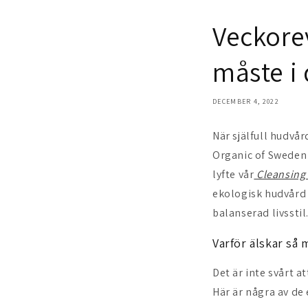
Veckorev
måste i 
DECEMBER 4, 2022
När själfull hudvå
Organic of Sweden 
lyfte vår
Cleansing 
ekologisk hudvård i
balanserad livsstil
Varför älskar så 
Det är inte svårt a
Här är några av de