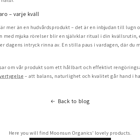
 natur.
ro – varje kväll
 är mer än en hudvårdsprodukt – det är en inbjudan till lugn
n med mjuka rörelser blir en självklar ritual i din kvällsrutin,
er dagens intryck rinna av. En stilla paus i vardagen, där du 
sar om vår produkt som ett hållbart och effektivt rengörings
övertygelse
– att balans, naturlighet och kvalitet går hand i h
Back to blog
Here you will find Moonsun Organics' lovely products.