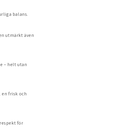
rliga balans.
den utmärkt även
 – helt utan
 en frisk och
respekt för