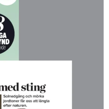
i
o
n