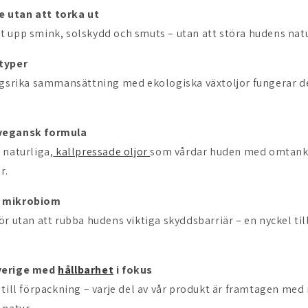
 utan att torka ut
 upp smink, solskydd och smuts – utan att störa hudens natu
dtyper
ingsrika sammansättning med ekologiska växtoljor fungerar 
vegansk formula
 naturliga,
kallpressade oljor
som vårdar huden med omtanke
r.
s mikrobiom
r utan att rubba hudens viktiga skyddsbarriär – en nyckel till
verige med
hållbarhet
i fokus
 till förpackning – varje del av vår produkt är framtagen med 