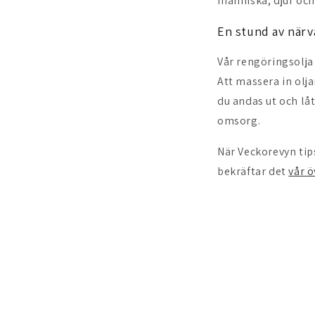
människa, djur och
En stund av närva
Vår rengöringsolja
Att massera in olja
du andas ut och låt
omsorg.
När Veckorevyn tip
bekräftar det
vår 