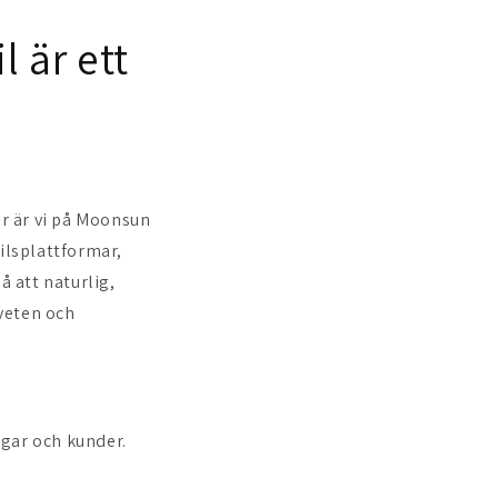
l är ett
r är vi på Moonsun
tilsplattformar,
å att naturlig,
dveten och
ngar och kunder.