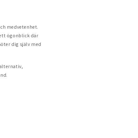
 och medvetenhet.
 ett ögonblick där
möter dig själv med
alternativ,
and.