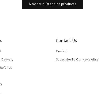
Moonsun Organics products
ks
Contact Us
t
Contact
 Delivery
Subscribe To Our Newslettre
 Refunds
cy
e