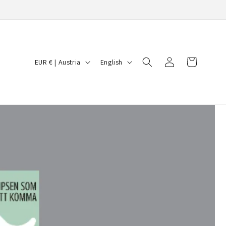
Log
C
L
Cart
EUR € | Austria
English
in
o
a
u
n
n
g
t
u
r
a
y
g
/
e
r
e
g